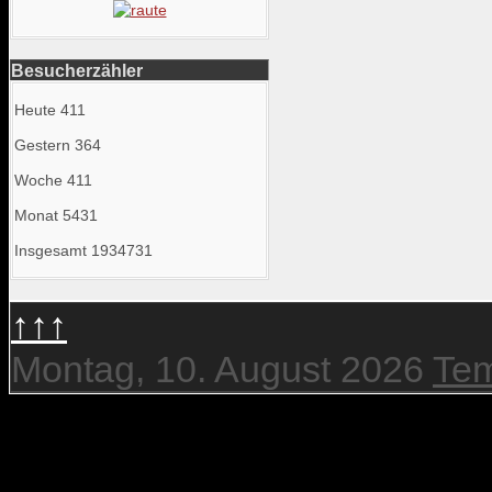
Besucherzähler
Heute
411
Gestern
364
Woche
411
Monat
5431
Insgesamt
1934731
↑↑↑
Montag, 10. August 2026
Tem