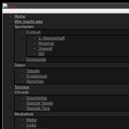
Home
Wer macht was
Sportarten
Fußball
1. Mannschaft
Reserve
Jugend
AH
Gymnastik
Daten
Tabelle
Ergebnisse
Vorschau
Termine
Chronik
Geschichte
Statistik Spiele
Statistik Tore
Mediathek
Bilder
Links