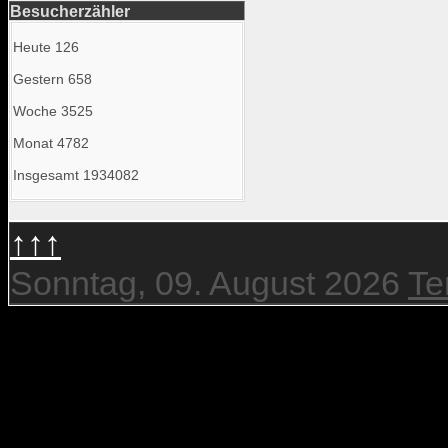
Besucherzähler
Heute
126
Gestern
658
Woche
3525
Monat
4782
Insgesamt
1934082
↑↑↑
Sonntag, 09. August 2026
Te