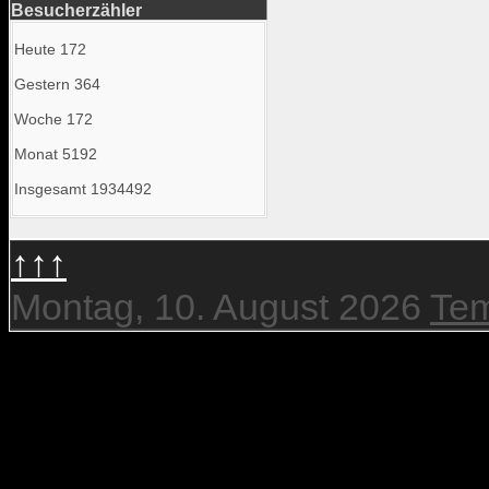
Besucherzähler
Heute
172
Gestern
364
Woche
172
Monat
5192
Insgesamt
1934492
↑↑↑
Montag, 10. August 2026
Tem